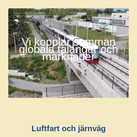
Vi kopplar samman
globala talanger och
marknader
Luftfart och järnväg